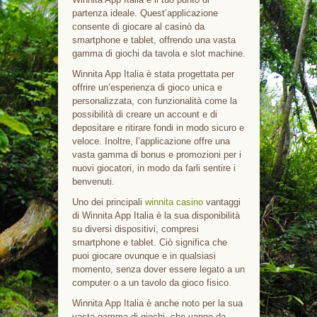
partenza ideale. Quest’applicazione
consente di giocare al casinò da
smartphone e tablet, offrendo una vasta
gamma di giochi da tavola e slot machine.
Winnita App Italia è stata progettata per
offrire un’esperienza di gioco unica e
personalizzata, con funzionalità come la
possibilità di creare un account e di
depositare e ritirare fondi in modo sicuro e
veloce. Inoltre, l’applicazione offre una
vasta gamma di bonus e promozioni per i
nuovi giocatori, in modo da farli sentire i
benvenuti.
Uno dei principali
winnita casino
vantaggi
di Winnita App Italia è la sua disponibilità
su diversi dispositivi, compresi
smartphone e tablet. Ciò significa che
puoi giocare ovunque e in qualsiasi
momento, senza dover essere legato a un
computer o a un tavolo da gioco fisico.
Winnita App Italia è anche noto per la sua
vasta gamma di giochi, che vanno da