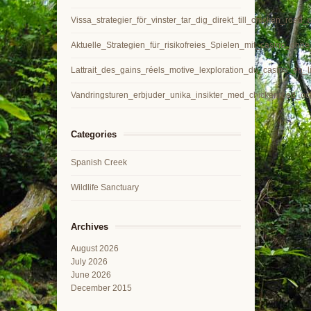
Vissa_strategier_för_vinster_tar_dig_direkt_till_chicken_road
Aktuelle_Strategien_für_risikofreies_Spielen_mit_casino_ohn
Lattrait_des_gains_réels_motive_lexploration_du_casino_en_l
Vandringsturen_erbjuder_unika_insikter_med_chickenroad_o
Categories
Spanish Creek
Wildlife Sanctuary
Archives
August 2026
July 2026
June 2026
December 2015