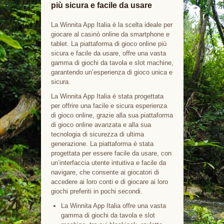
più sicura e facile da usare
La Winnita App Italia è la scelta ideale per
giocare al casinò online da smartphone e
tablet. La piattaforma di gioco online più
sicura e facile da usare, offre una vasta
gamma di giochi da tavola e slot machine,
garantendo un’esperienza di gioco unica e
sicura.
La Winnita App Italia è stata progettata
per offrire una facile e sicura esperienza
di gioco online, grazie alla sua piattaforma
di gioco online avanzata e alla sua
tecnologia di sicurezza di ultima
generazione. La piattaforma è stata
progettata per essere facile da usare, con
un’interfaccia utente intuitiva e facile da
navigare, che consente ai giocatori di
accedere ai loro conti e di giocare ai loro
giochi preferiti in pochi secondi.
La Winnita App Italia offre una vasta
gamma di giochi da tavola e slot