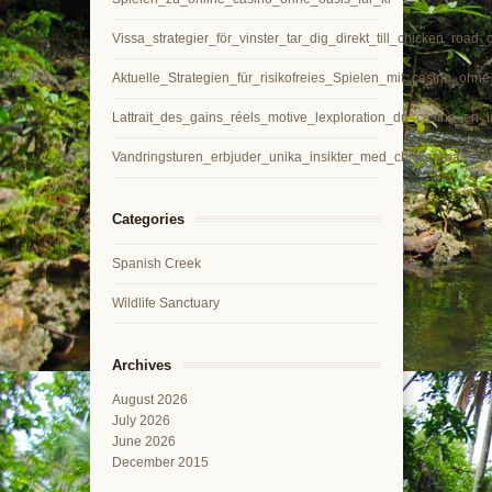
Vissa_strategier_för_vinster_tar_dig_direkt_till_chicken_road
Aktuelle_Strategien_für_risikofreies_Spielen_mit_casino_ohn
Lattrait_des_gains_réels_motive_lexploration_du_casino_en_l
Vandringsturen_erbjuder_unika_insikter_med_chickenroad_o
Categories
Spanish Creek
Wildlife Sanctuary
Archives
August 2026
July 2026
June 2026
December 2015