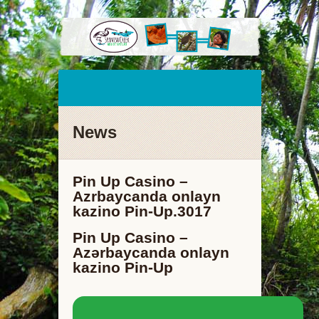
News
Pin Up Casino –
Azrbaycanda onlayn
kazino Pin-Up.3017
Pin Up Casino –
Azərbaycanda onlayn
kazino Pin-Up