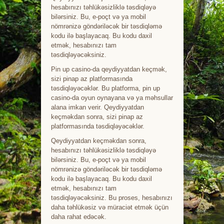
hesabınızı təhlükəsizliklə təsdiqləyə
bilərsiniz. Bu, e-poçt və ya mobil
nömrənizə göndəriləcək bir təsdiqləmə
kodu ilə başlayacaq. Bu kodu daxil
etmək, hesabınızı tam
təsdiqləyəcəksiniz.
Pin up casino-da qeydiyyatdan keçmək,
sizi pinap az platformasında
təsdiqləyəcəklər. Bu platforma, pin up
casino-da oyun oynayana və ya məhsullar
alana imkan verir. Qeydiyyatdan
keçməkdan sonra, sizi pinap az
platformasında təsdiqləyəcəklər.
Qeydiyyatdan keçməkdan sonra,
hesabınızı təhlükəsizliklə təsdiqləyə
bilərsiniz. Bu, e-poçt və ya mobil
nömrənizə göndəriləcək bir təsdiqləmə
kodu ilə başlayacaq. Bu kodu daxil
etmək, hesabınızı tam
təsdiqləyəcəksiniz. Bu proses, hesabınızı
daha təhlükəsiz və müraciət etmək üçün
daha rahat edəcək.