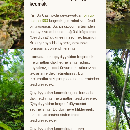
keçmək
Pin Up Casino-da qeydiyyatdan
pin up
casino 360
keçmək çox rahat və sürətli
bir prosesdir. Bu, pinup.com sitesindən
başlayır və səhifənin sağ üst köşəsində
“Qeydiyyat” düyməsini seçmək lazımdır.
Bu düyməyə klikləyərək, qeydiyyat
formasına yönləndirilərsiniz.
Formada, sizi qeydiyyatdan keçirəcək
məlumatları daxil etməlisiniz: adınız,
soyadınız, e-poçt ünvanınız, şifrəniz və
təkrar şifrə daxil etməlisiniz. Bu
məlumatlar sizi pinup casino sistemindən
təsdiqləyəcək.
Qeydiyyatdan keçmək üçün, formada
daxil etdiyiniz məlumatları təsdiqləyərək
“Qeydiyyatdan keçmə” düyməsini
seçməlisiniz. Bu düyməyə klikləyərək,
sizi pin up casino sistemindən
təsdiqləyəcəklər.
Qeydiyyatdan keçməkdan sonra,