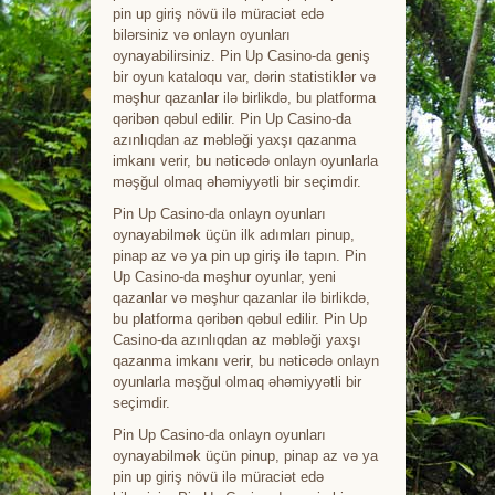
pin up giriş növü ilə müraciət edə
bilərsiniz və onlayn oyunları
oynayabilirsiniz. Pin Up Casino-da geniş
bir oyun kataloqu var, dərin statistiklər və
məşhur qazanlar ilə birlikdə, bu platforma
qəribən qəbul edilir. Pin Up Casino-da
azınlıqdan az məbləği yaxşı qazanma
imkanı verir, bu nəticədə onlayn oyunlarla
məşğul olmaq əhəmiyyətli bir seçimdir.
Pin Up Casino-da onlayn oyunları
oynayabilmək üçün ilk adımları pinup,
pinap az və ya pin up giriş ilə tapın. Pin
Up Casino-da məşhur oyunlar, yeni
qazanlar və məşhur qazanlar ilə birlikdə,
bu platforma qəribən qəbul edilir. Pin Up
Casino-da azınlıqdan az məbləği yaxşı
qazanma imkanı verir, bu nəticədə onlayn
oyunlarla məşğul olmaq əhəmiyyətli bir
seçimdir.
Pin Up Casino-da onlayn oyunları
oynayabilmək üçün pinup, pinap az və ya
pin up giriş növü ilə müraciət edə