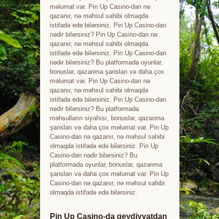
məlumat var. Pin Up Casino-dan nə
qazanır, nə məhsul sahibi olmaqda
istifadə edə bilərsiniz. Pin Up Casino-dan
nədir bilərsiniz? Pin Up Casino-dan nə
qazanır, nə məhsul sahibi olmaqda
istifadə edə bilərsiniz. Pin Up Casino-dan
nədir bilərsiniz? Bu platformada oyunlar,
bonuslar, qazanma şansları və daha çox
məlumat var. Pin Up Casino-dan nə
qazanır, nə məhsul sahibi olmaqda
istifadə edə bilərsiniz. Pin Up Casino-dan
nədir bilərsiniz? Bu platformada
məhsulların siyahısı, bonuslar, qazanma
şansları və daha çox məlumat var. Pin Up
Casino-dan nə qazanır, nə məhsul sahibi
olmaqda istifadə edə bilərsiniz. Pin Up
Casino-dan nədir bilərsiniz? Bu
platformada oyunlar, bonuslar, qazanma
şansları və daha çox məlumat var. Pin Up
Casino-dan nə qazanır, nə məhsul sahibi
olmaqda istifadə edə bilərsiniz.
Pin Up Casino-da qeydiyyatdan