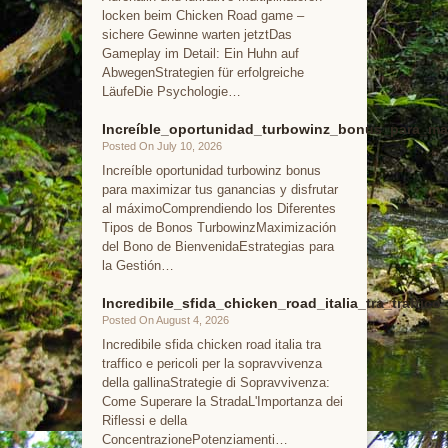
locken beim Chicken Road game –
sichere Gewinne warten jetztDas
Gameplay im Detail: Ein Huhn auf
AbwegenStrategien für erfolgreiche
LäufeDie Psychologie…
Increíble_oportunidad_turbowinz_bonus_para_max
Posted On July 10, 2026
Increíble oportunidad turbowinz bonus
para maximizar tus ganancias y disfrutar
al máximoComprendiendo los Diferentes
Tipos de Bonos TurbowinzMaximización
del Bono de BienvenidaEstrategias para
la Gestión…
Incredibile_sfida_chicken_road_italia_tra_traffic
Posted On August 4, 2026
Incredibile sfida chicken road italia tra
traffico e pericoli per la sopravvivenza
della gallinaStrategie di Sopravvivenza:
Come Superare la StradaL'Importanza dei
Riflessi e della
ConcentrazionePotenziamenti…