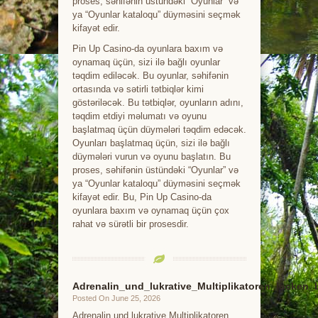
proses, səhifənin üstündəki “Oyunlar” və
ya “Oyunlar kataloqu” düyməsini seçmək
kifayət edir.
Pin Up Casino-da oyunlara baxım və
oynamaq üçün, sizi ilə bağlı oyunlar
təqdim ediləcək. Bu oyunlar, səhifənin
ortasında və sətirli tətbiqlər kimi
göstəriləcək. Bu tətbiqlər, oyunların adını,
təqdim etdiyi məlumatı və oyunu
başlatmaq üçün düymələri təqdim edəcək.
Oyunları başlatmaq üçün, sizi ilə bağlı
düymələri vurun və oyunu başlatın. Bu
proses, səhifənin üstündəki “Oyunlar” və
ya “Oyunlar kataloqu” düyməsini seçmək
kifayət edir. Bu, Pin Up Casino-da
oyunlara baxım və oynamaq üçün çox
rahat və sürətli bir prosesdir.
Adrenalin_und_lukrative_Multiplikatoren_locke
Posted On June 25, 2026
Adrenalin und lukrative Multiplikatoren