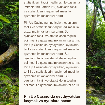
statistiklərin təqdim edilməsi ilə qazanma
imkanlarınızı artırır. Bu, oyunların təhlili
və statistiklərin təqdim edilməsi ilə
qazanma imkanlarınızı artırır.
Pin Up Casino-nun nəticələri, oyunların
təhlili və statistiklərin təqdim edilməsi ilə
qazanma imkanlarınızı artırır. Bu,
oyunların təhlili və statistiklərin təqdim
edilməsi ilə qazanma imkanlarınızı artırır.
Pin Up Casino-da oynayarkən, oyunların
təhlili və statistiklərin təqdim edilməsi ilə
qazanma imkanlarınızı artırır. Bu,
oyunların təhlili və statistiklərin təqdim
edilməsi ilə qazanma imkanlarınızı artırır.
Pin Up Casino-da oynayarkən, oyunların
təhlili və statistiklərin təqdim edilməsi ilə
qazanma imkanlarınızı artırır. Bu,
oyunların təhlili və statistiklərin təqdim
edilməsi ilə qazanma imkanlarınızı artırır.
Pin Up Casino-da qeydiyyatdan
keçmək və oyunlara baxım