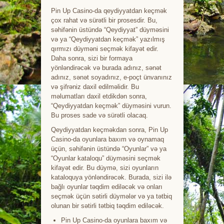
Pin Up Casino-da qeydiyyatdan keçmək
çox rahat və sürətli bir prosesdir. Bu,
səhifənin üstündə “Qeydiyyat” düyməsini
və ya “Qeydiyyatdan keçmək” yazılmış
qırmızı düyməni seçmək kifayət edir.
Daha sonra, sizi bir formaya
yönləndirəcək və burada adınız, sənət
adınız, sənət soyadınız, e-poçt ünvanınız
və şifrəniz daxil edilməlidir. Bu
məlumatları daxil etdikdən sonra,
“Qeydiyyatdan keçmək” düyməsini vurun.
Bu proses sade və sürətli olacaq.
Qeydiyyatdan keçməkdan sonra, Pin Up
Casino-da oyunlara baxım və oynamaq
üçün, səhifənin üstündə “Oyunlar” və ya
“Oyunlar kataloqu” düyməsini seçmək
kifayət edir. Bu düymə, sizi oyunların
kataloquya yönləndirəcək. Burada, sizi ilə
bağlı oyunlar təqdim ediləcək və onları
seçmək üçün sətirli düymələr və ya tətbiq
olunan bir sətirli tətbiq təqdim ediləcək.
Pin Up Casino-da oyunlara baxım və