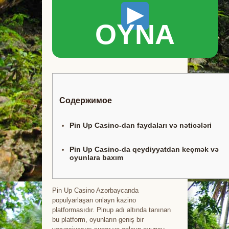
OYNA
Содержимое
Pin Up Casino-dan faydaları və nəticələri
Pin Up Casino-da qeydiyyatdan keçmək və
oyunlara baxım
Pin Up Casino Azərbaycanda
populyarlaşan onlayn kazino
platformasıdır. Pinup adı altında tanınan
bu platform, oyunların geniş bir