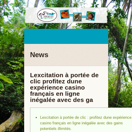
News
Lexcitation à portée de
clic profitez dune
expérience casino
français en ligne
inégalée avec des ga
Lexcitation à portée de clic : profitez dune expérience
casino français en ligne inégalée avec des gains
potentiels illimités.