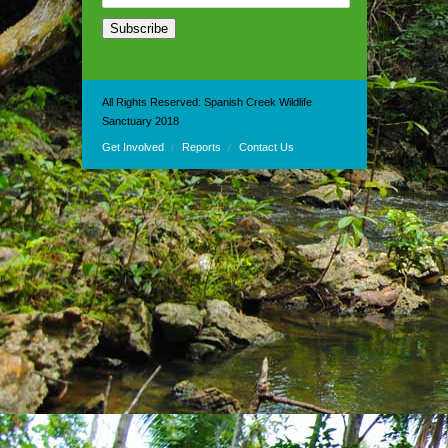
Address
Subscribe
All Rights Reserved: Spanish Creek Wildlife
Sanctuary 2018
Get Involved
Reports
Contact Us