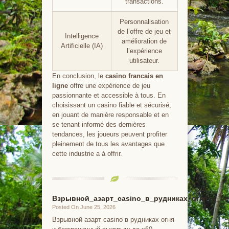
transactions.
Personnalisation
de l’offre de jeu et
Intelligence
amélioration de
Artificielle (IA)
l’expérience
utilisateur.
En conclusion, le
casino francais en
ligne
offre une expérience de jeu
passionnante et accessible à tous. En
choisissant un casino fiable et sécurisé,
en jouant de manière responsable et en
se tenant informé des dernières
tendances, les joueurs peuvent profiter
pleinement de tous les avantages que
cette industrie a à offrir.
Взрывной_азарт_casino_в_рудниках_огня_и_бе
Posted On June 25, 2026
Взрывной азарт casino в рудниках огня