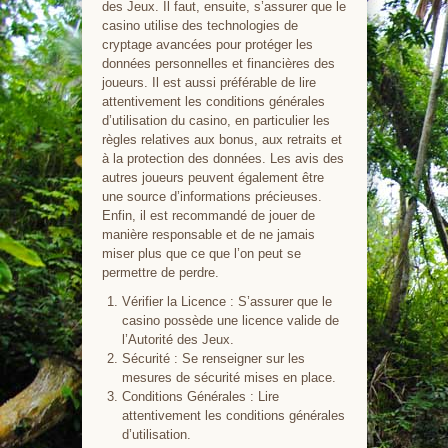
des Jeux. Il faut, ensuite, s’assurer que le
casino utilise des technologies de
cryptage avancées pour protéger les
données personnelles et financières des
joueurs. Il est aussi préférable de lire
attentivement les conditions générales
d’utilisation du casino, en particulier les
règles relatives aux bonus, aux retraits et
à la protection des données. Les avis des
autres joueurs peuvent également être
une source d’informations précieuses.
Enfin, il est recommandé de jouer de
manière responsable et de ne jamais
miser plus que ce que l’on peut se
permettre de perdre.
Vérifier la Licence : S’assurer que le
casino possède une licence valide de
l’Autorité des Jeux.
Sécurité : Se renseigner sur les
mesures de sécurité mises en place.
Conditions Générales : Lire
attentivement les conditions générales
d’utilisation.