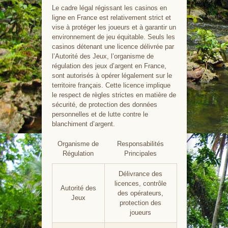
Le cadre légal régissant les casinos en
ligne en France est relativement strict et
vise à protéger les joueurs et à garantir un
environnement de jeu équitable. Seuls les
casinos détenant une licence délivrée par
l’Autorité des Jeux, l’organisme de
régulation des jeux d’argent en France,
sont autorisés à opérer légalement sur le
territoire français. Cette licence implique
le respect de règles strictes en matière de
sécurité, de protection des données
personnelles et de lutte contre le
blanchiment d’argent.
Organisme de
Responsabilités
Régulation
Principales
Délivrance des
licences, contrôle
Autorité des
des opérateurs,
Jeux
protection des
joueurs