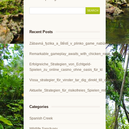
Recent Posts
Zábavná_fyzika_a_štěstí_v_plinko_game_nabízejí_vzrušující
Remarkable_gameplay_awaits_with_chicken_road_and_challeng
Erfolgreiche_Strategien_von_Echtgeld-
Spielen_zu_online_casino_ohne_oasis_für_kl
Vissa_strategier_för_vinster_tar_dig_direkt_till_chicken_road
Aktuelle_Strategien_für_risikofreies_Spielen_mit_casino_ohn
Categories
Spanish Creek
Wildlife Sanctuary